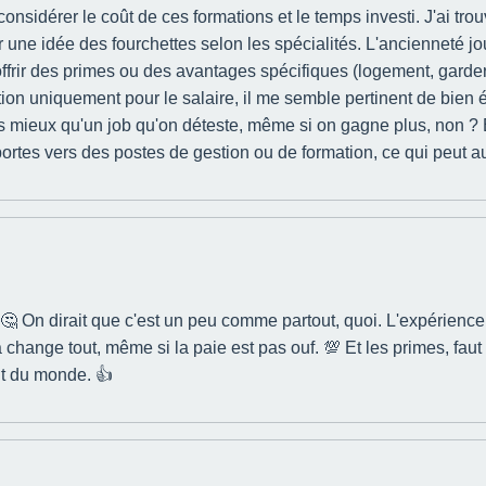
onsidérer le coût de ces formations et le temps investi. J'ai tro
 une idée des fourchettes selon les spécialités. L'ancienneté j
ffrir des primes ou des avantages spécifiques (logement, garderie
on uniquement pour le salaire, il me semble pertinent de bien év
mieux qu'un job qu'on déteste, même si on gagne plus, non ? Et p
portes vers des postes de gestion ou de formation, ce qui peut au
 🤔 On dirait que c'est un peu comme partout, quoi. L'expérience,
a change tout, même si la paie est pas ouf. 💯 Et les primes, faut
ent du monde. 👍