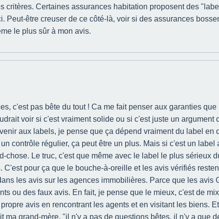
 les critères. Certaines assurances habitation proposent des "labe
ci. Peut-être creuser de ce côté-là, voir si des assurances boss
ême le plus sûr à mon avis.
, c'est pas bête du tout ! Ca me fait penser aux garanties que
rait voir si c'est vraiment solide ou si c'est juste un argument 
revenir aux labels, je pense que ça dépend vraiment du label en q
 un contrôle régulier, ça peut être un plus. Mais si c'est un la
d-chose. Le truc, c'est que même avec le label le plus sérieux 
C'est pour ça que le bouche-à-oreille et les avis vérifiés restent
dans les avis sur les agences immobilières. Parce que les avis Go
lients ou des faux avis. En fait, je pense que le mieux, c'est de m
son propre avis en rencontrant les agents et en visitant les biens
 ma grand-mère, "il n'y a pas de questions bêtes, il n'y a que d