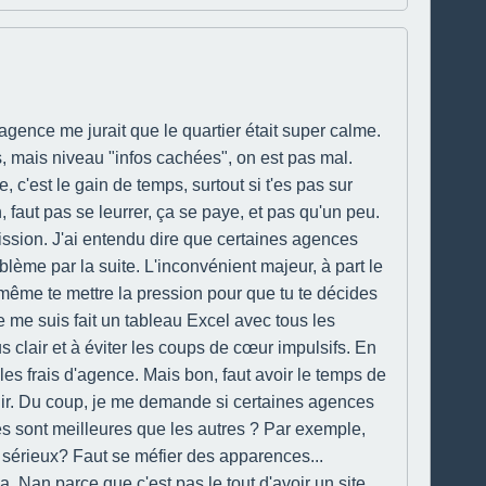
'agence me jurait que le quartier était super calme.
s, mais niveau "infos cachées", on est pas mal.
'est le gain de temps, surtout si t'es pas sur
, faut pas se leurrer, ça se paye, et pas qu'un peu.
ission. J'ai entendu dire que certaines agences
lème par la suite. L'inconvénient majeur, à part le
 même te mettre la pression pour que tu te décides
e me suis fait un tableau Excel avec tous les
lus clair et à éviter les coups de cœur impulsifs. En
les frais d'agence. Mais bon, faut avoir le temps de
léchir. Du coup, je me demande si certaines agences
les sont meilleures que les autres ? Par exemple,
 sérieux? Faut se méfier des apparences...
a. Nan parce que c'est pas le tout d'avoir un site