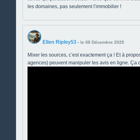
les domaines, pas seulement l'immobilier !
Ellen Ripley53
-
le 08 Décembre 2025
Mixer les sources, c'est exactement ça ! Et à prop
agences) peuvent manipuler les avis en ligne. Ça don