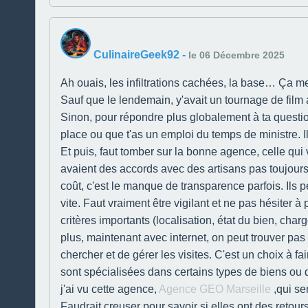
CulinaireGeek92
-
le 06 Décembre 2025
Ah ouais, les infiltrations cachées, la base… Ça me 
Sauf que le lendemain, y'avait un tournage de film 
Sinon, pour répondre plus globalement à ta questio
place ou que t'as un emploi du temps de ministre. Ils
Et puis, faut tomber sur la bonne agence, celle qui
avaient des accords avec des artisans pas toujours 
coût, c'est le manque de transparence parfois. Ils 
vite. Faut vraiment être vigilant et ne pas hésiter 
critères importants (localisation, état du bien, charg
plus, maintenant avec internet, on peut trouver pas
chercher et de gérer les visites. C'est un choix à f
sont spécialisées dans certains types de biens ou q
j'ai vu cette agence,
Agence GEO Marseille
,qui se
Faudrait creuser pour savoir si elles ont des retours