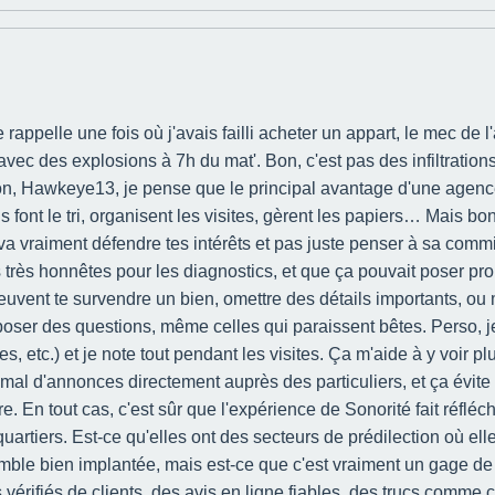
rappelle une fois où j'avais failli acheter un appart, le mec de l
avec des explosions à 7h du mat'. Bon, c'est pas des infiltration
n, Hawkeye13, je pense que le principal avantage d'une agence, c
 font le tri, organisent les visites, gèrent les papiers… Mais bon
 va vraiment défendre tes intérêts et pas juste penser à sa comm
très honnêtes pour les diagnostics, et que ça pouvait poser prob
peuvent te survendre un bien, omettre des détails importants, ou
à poser des questions, même celles qui paraissent bêtes. Perso, j
es, etc.) et je note tout pendant les visites. Ça m'aide à y voir p
 mal d'annonces directement auprès des particuliers, et ça évite 
aire. En tout cas, c'est sûr que l'expérience de Sonorité fait réf
uartiers. Est-ce qu'elles ont des secteurs de prédilection où el
mble bien implantée, mais est-ce que c'est vraiment un gage de
 vérifiés de clients, des avis en ligne fiables, des trucs comme ç