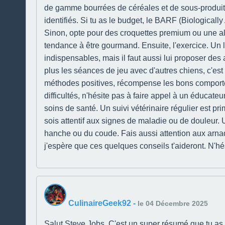
de gamme bourrées de céréales et de sous-produits 
identifiés. Si tu as le budget, le BARF (Biologica
Sinon, opte pour des croquettes premium ou une ali
tendance à être gourmand. Ensuite, l'exercice. U
indispensables, mais il faut aussi lui proposer des ac
plus les séances de jeu avec d'autres chiens, c'est 
méthodes positives, récompense les bons comporteme
difficultés, n'hésite pas à faire appel à un éducate
soins de santé. Un suivi vétérinaire régulier est pri
sois attentif aux signes de maladie ou de douleur. 
hanche ou du coude. Fais aussi attention aux arnaqu
j'espère que ces quelques conseils t'aideront. N'hés
CulinaireGeek92
-
le 04 Décembre 2025
Salut Steve Jobs, C'est un super résumé que tu as fai