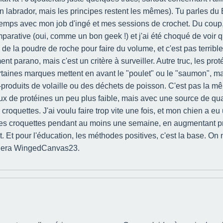
 labrador, mais les principes restent les mêmes). Tu parles du BA
 le temps avec mon job d'ingé et mes sessions de crochet. Du coup
mparative (oui, comme un bon geek !) et j'ai été choqué de voir
 de la poudre de roche pour faire du volume, et c'est pas terribl
 parano, mais c'est un critère à surveiller. Autre truc, les protéi
rtaines marques mettent en avant le "poulet" ou le "saumon", mais
s-produits de volaille ou des déchets de poisson. C'est pas la
x de protéines un peu plus faible, mais avec une source de qualité
e croquettes. J'ai voulu faire trop vite une fois, et mon chien 
lles croquettes pendant au moins une semaine, en augmentant p
it. Et pour l'éducation, les méthodes positives, c'est la base. On
aidera WingedCanvas23.