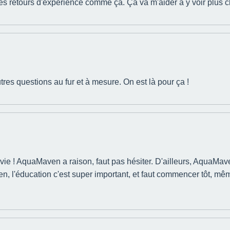
des retours d'expérience comme ça. Ça va m'aider à y voir plus cl
autres questions au fur et à mesure. On est là pour ça !
 vie ! AquaMaven a raison, faut pas hésiter. D'ailleurs, AquaMav
chien, l'éducation c'est super important, et faut commencer tôt, mêm