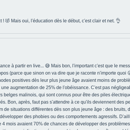
 🤣 Mais oui, l'éducation dès le début, c'est clair et net. 👌
ance à partir en live... 😅 Mais bon, l'important c'est que le m
pos (parce que sinon on va dire que je raconte n'importe quoi 😜)
odes positives dès leur plus jeune âge avaient moins de probl
une augmentation de 25% de l'obéissance. C'est pas négligeabl
ers belges malinois, qui sont connus pour être des piles électri
és. Bon, après, faut pas s'attendre à ce qu'ils deviennent des pel
m de situations différentes dès son plus jeune âge : des bruits, 
de développer des phobies ou des comportements agressifs. D'aill
de 4 mois avaient 70% de chances de développer des problèmes de