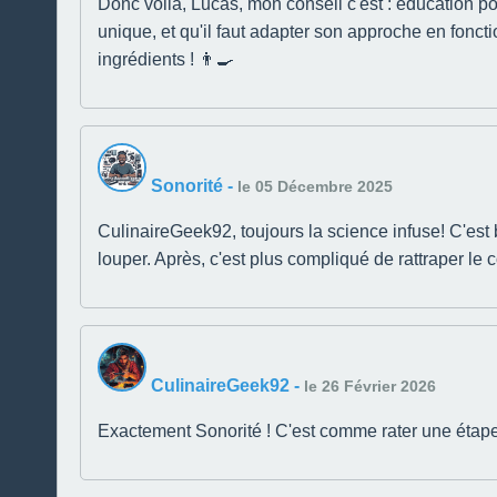
Donc voilà, Lucas, mon conseil c'est : éducation po
unique, et qu'il faut adapter son approche en fonct
ingrédients ! 👨‍🍳
Sonorité
-
le 05 Décembre 2025
CulinaireGeek92, toujours la science infuse! C'est bi
louper. Après, c'est plus compliqué de rattraper le
CulinaireGeek92
-
le 26 Février 2026
Exactement Sonorité ! C'est comme rater une étape da