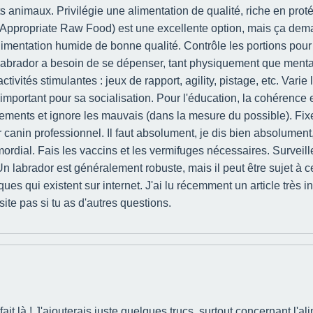
animaux. Privilégie une alimentation de qualité, riche en prot
lly Appropriate Raw Food) est une excellente option, mais ça de
mentation humide de bonne qualité. Contrôle les portions pour é
n labrador a besoin de se dépenser, tant physiquement que men
tivités stimulantes : jeux de rapport, agility, pistage, etc. Varie 
important pour sa socialisation. Pour l'éducation, la cohérence e
nts et ignore les mauvais (dans la mesure du possible). Fixe de
ur canin professionnel. Il faut absolument, je dis bien absolument
mordial. Fais les vaccins et les vermifuges nécessaires. Surveille 
Un labrador est généralement robuste, mais il peut être sujet à 
es qui existent sur internet. J'ai lu récemment un article très i
ite pas si tu as d'autres questions.
t là ! J'ajouterais juste quelques trucs, surtout concernant l'ali