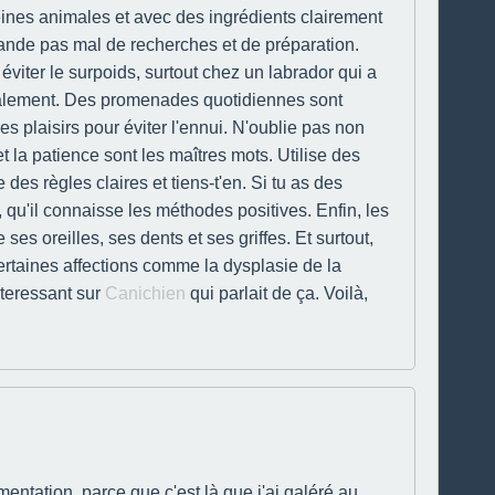
éines animales et avec des ingrédients clairement
mande pas mal de recherches et de préparation.
viter le surpoids, surtout chez un labrador qui a
talement. Des promenades quotidiennes sont
les plaisirs pour éviter l'ennui. N'oublie pas non
t la patience sont les maîtres mots. Utilise des
s règles claires et tiens-t'en. Si tu as des
, qu'il connaisse les méthodes positives. Enfin, les
ses oreilles, ses dents et ses griffes. Et surtout,
certaines affections comme la dysplasie de la
nteressant sur
Canichien
qui parlait de ça. Voilà,
mentation, parce que c'est là que j'ai galéré au