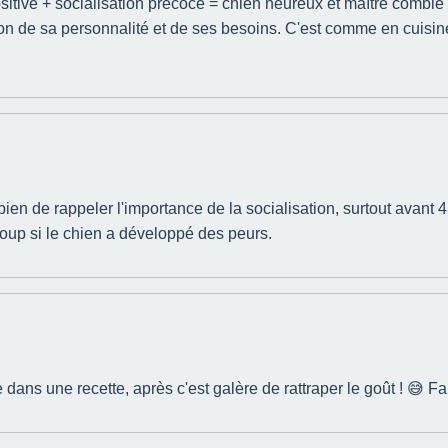
sitive + socialisation précoce = chien heureux et maître comblé !
ion de sa personnalité et de ses besoins. C'est comme en cuisine
en de rappeler l'importance de la socialisation, surtout avant 4 m
 coup si le chien a développé des peurs.
ns une recette, après c'est galère de rattraper le goût ! 😅 Faut