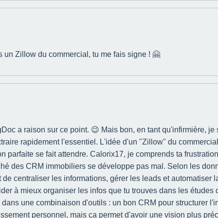
es un Zillow du commercial, tu me fais signe ! 🤗
Doc a raison sur ce point. 😉 Mais bon, en tant qu'infirmière, j
traire rapidement l'essentiel. L'idée d'un "Zillow" du commerc
ion parfaite se fait attendre. Calorix17, je comprends ta frustrat
marché des CRM immobiliers se développe pas mal. Selon les don
 centraliser les informations, gérer les leads et automatiser l
der à mieux organiser les infos que tu trouves dans les études d
s dans une combinaison d'outils : un bon CRM pour structurer l'
sement personnel, mais ça permet d'avoir une vision plus précis